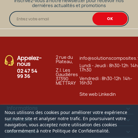
Inscrivez-vous à notre newsletter pour recevoir nos
dernières actualités et promotions
Appelez-
2 rue du
info@solutionscomposites.
Plateau,
nous
Lundi - Jeudi : 8h30-12h 14h
17h30
Z.I. Les
02 47 54
Gaudières
99 36
Vendredi : 8h30-12h 14h-
37390
16h30
METTRAY
Site web
Linkedin
Informations

Nous utilisons des cookies pour améliorer votre expérience
sur notre site et analyser notre trafic. En poursuivant votre
Liens utiles

navigation, vous acceptez notre utilisation des cookies
Mon compte
conformément à notre Politique de Confidentialité.
