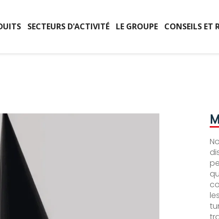
DUITS
SECTEURS D'ACTIVITÉ
LE GROUPE
CONSEILS ET 
M
No
di
pe
qu
co
le
tu
tr