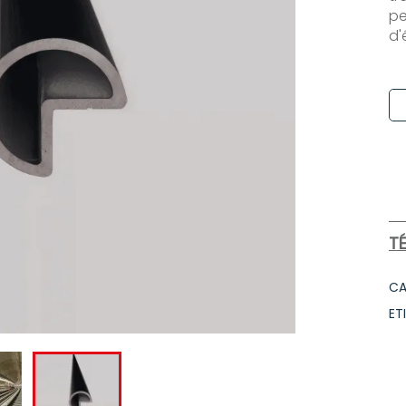
pe
d'
T
CA
ET