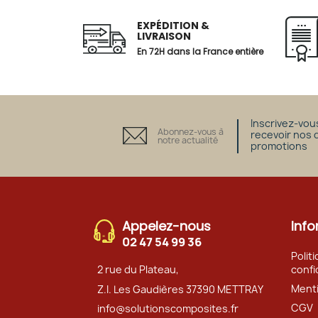
EXPÉDITION &
LIVRAISON
En 72H dans la France entière
Inscrivez-vou
Abonnez-vous à
recevoir nos 
notre actualité
promotions
Appelez-nous
Info
02 47 54 99 36
Polit
2 rue du Plateau,
confi
Menti
Z.I. Les Gaudières 37390 METTRAY
CGV
info@solutionscomposites.fr