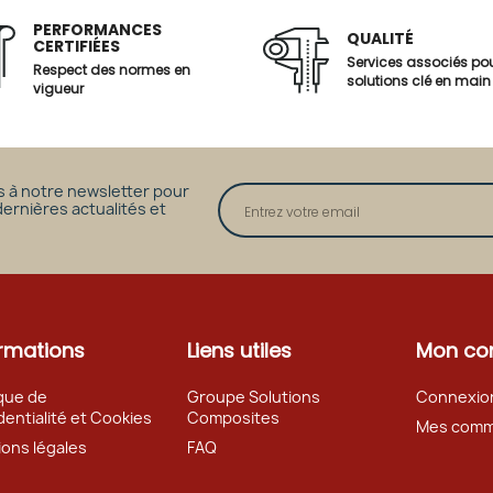
PERFORMANCES
QUALITÉ
CERTIFIÉES
Services associés po
Respect des normes en
solutions clé en main
vigueur
s à notre newsletter pour
dernières actualités et
rmations
Liens utiles
Mon co
ique de
Groupe Solutions
Connexio
dentialité et Cookies
Composites
Mes com
ons légales
FAQ